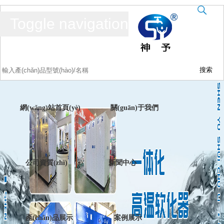
Toggle navigation
網(wǎng)站首頁(yè)
關(guān)于我們
公司資質(zhì)
新聞中心
產(chǎn)品展示
案例展示